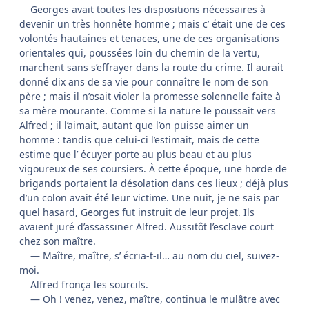
Georges avait toutes les dispositions nécessaires à
devenir un très honnête homme ; mais c’ était une de ces
volontés hautaines et tenaces, une de ces organisations
orientales qui, poussées loin du chemin de la vertu,
marchent sans s’effrayer dans la route du crime. Il aurait
donné dix ans de sa vie pour connaître le nom de son
père ; mais il n’osait violer la promesse solennelle faite à
sa mère mourante. Comme si la nature le poussait vers
Alfred ; il l’aimait, autant que l’on puisse aimer un
homme : tandis que celui-ci l’estimait, mais de cette
estime que l’ écuyer porte au plus beau et au plus
vigoureux de ses coursiers. À cette époque, une horde de
brigands portaient la désolation dans ces lieux ; déjà plus
d’un colon avait été leur victime. Une nuit, je ne sais par
quel hasard, Georges fut instruit de leur projet. Ils
avaient juré d’assassiner Alfred. Aussitôt l’esclave court
chez son maître.
— Maître, maître, s’ écria-t-il… au nom du ciel, suivez-
moi.
Alfred fronça les sourcils.
— Oh ! venez, venez, maître, continua le mulâtre avec