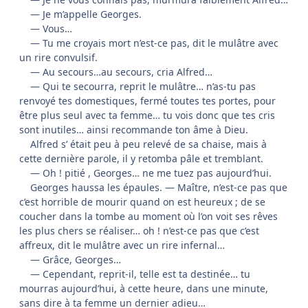
— Je m’appelle Georges.
— Vous…
— Tu me croyais mort n’est-ce pas, dit le mulâtre avec
un rire convulsif.
— Au secours…au secours, cria Alfred…
— Qui te secourra, reprit le mulâtre… n’as-tu pas
renvoyé tes domestiques, fermé toutes tes portes, pour
être plus seul avec ta femme… tu vois donc que tes cris
sont inutiles… ainsi recommande ton âme à Dieu.
Alfred s’ était peu à peu relevé de sa chaise, mais à
cette dernière parole, il y retomba pâle et tremblant.
— Oh ! pitié , Georges… ne me tuez pas aujourd’hui.
Georges haussa les épaules. — Maître, n’est-ce pas que
c’est horrible de mourir quand on est heureux ; de se
coucher dans la tombe au moment où l’on voit ses rêves
les plus chers se réaliser… oh ! n’est-ce pas que c’est
affreux, dit le mulâtre avec un rire infernal…
— Grâce, Georges…
— Cependant, reprit-il, telle est ta destinée… tu
mourras aujourd’hui, à cette heure, dans une minute,
sans dire à ta femme un dernier adieu…