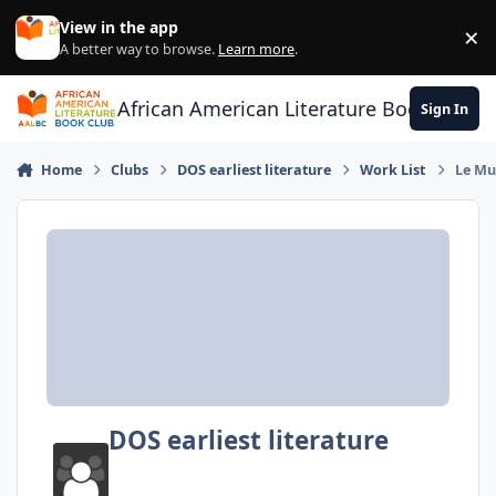
Skip to content
View in the app
×
Di
A better way to browse.
Learn more
.
African American Literature Book Club
Sign In
Home
Clubs
DOS earliest literature
Work List
Le Mu
DOS earliest literature