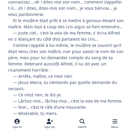
connaissez… oh ! dites-moi son nom… comment s’appelle-
t-il… oh ! dites, dites-moi son nom… je vous bénirai… je
vous pardonnerai.
Et le mulâtre était prêt à se mettre à genoux devant son
maître. Mais tout à coup des cris aigus se font entendre…
— Juste ciel… c’est la voix de ma femme, s’ écria Alfred
en s’ élançant du côté d’où partaient les cris…
Comme rappelé à lui-même, le mulâtre se souvint qu’il
était venu chez son maître, non pour savoir le nom de son
père, mais pour lui demander compte du sang de sa
femme. Retenant aussitôt Alfred, il lui dit avec un
ricanement horrible :
— Arrête, maître, ce n’est rien.
— Jésus-Maria, tu n’entends pas qu’elle demande du
secours.
— Ce n’est rien, te dis-je.
— Lâchez-moi… lâchez-moi… c’est la voix de ma femme.
— Non… c’est le râle d’une mourante.
— Misérable, tu mens.
— Je l’ai empoisonnée.
— Oh !…
Sign In
Sign Up
Search
Menu
— Entends-tu ces plaintes… ce sont les siennes.