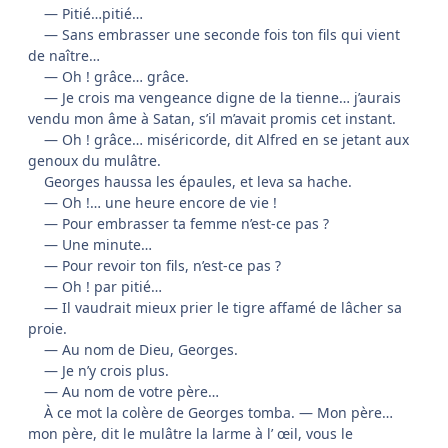
— Pitié…pitié…
— Sans embrasser une seconde fois ton fils qui vient
de naître…
— Oh ! grâce… grâce.
— Je crois ma vengeance digne de la tienne… j’aurais
vendu mon âme à Satan, s’il m’avait promis cet instant.
— Oh ! grâce… miséricorde, dit Alfred en se jetant aux
genoux du mulâtre.
Georges haussa les épaules, et leva sa hache.
— Oh !… une heure encore de vie !
— Pour embrasser ta femme n’est-ce pas ?
— Une minute…
— Pour revoir ton fils, n’est-ce pas ?
— Oh ! par pitié…
— Il vaudrait mieux prier le tigre affamé de lâcher sa
proie.
— Au nom de Dieu, Georges.
— Je n’y crois plus.
— Au nom de votre père…
À ce mot la colère de Georges tomba. — Mon père…
mon père, dit le mulâtre la larme à l’ œil, vous le