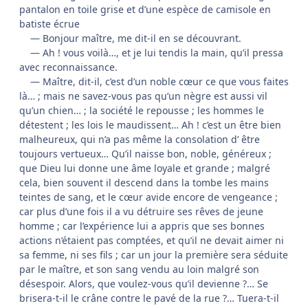
pantalon en toile grise et d’une espèce de camisole en
batiste écrue
— Bonjour maître, me dit-il en se découvrant.
— Ah ! vous voilà…, et je lui tendis la main, qu’il pressa
avec reconnaissance.
— Maître, dit-il, c’est d’un noble cœur ce que vous faites
là… ; mais ne savez-vous pas qu’un nègre est aussi vil
qu’un chien… ; la société le repousse ; les hommes le
détestent ; les lois le maudissent… Ah ! c’est un être bien
malheureux, qui n’a pas même la consolation d’ être
toujours vertueux… Qu’il naisse bon, noble, généreux ;
que Dieu lui donne une âme loyale et grande ; malgré
cela, bien souvent il descend dans la tombe les mains
teintes de sang, et le cœur avide encore de vengeance ;
car plus d’une fois il a vu détruire ses rêves de jeune
homme ; car l’expérience lui a appris que ses bonnes
actions n’étaient pas comptées, et qu’il ne devait aimer ni
sa femme, ni ses fils ; car un jour la première sera séduite
par le maître, et son sang vendu au loin malgré son
désespoir. Alors, que voulez-vous qu’il devienne ?… Se
brisera-t-il le crâne contre le pavé de la rue ?… Tuera-t-il