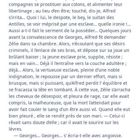
compagnes se prostituer aux colons, et alimenter leur
libertinage ; au lieu d’en être; touché, dis-je, Alfred
s’irrita… Quoi ! lui, le despote, le bey, le sultan des
Antilles, se voir méprisé par une esclave… quelle ironie !…
Aussi a-t-il fait le serment de la posséder… Quelques jours
avant la convalescence de Georges, Alfred fit demander
Zélie dans sa chambre. Alors, n’écoutant que ses désirs
criminels, il l’enlace de ses bras, et dépose sur sa joue un
brûlant baiser ; la jeune esclave prie, supplie, résiste ;
mais en vain… Déjà il l’entraîne vers la couche adultère ;
déjà… Alors, la vertueuse esclave, pleine d’une noble
indignation, le repousse par un dernier effort, mais si
brusque, mais si puissant, qu’Alfred perdit l’ équilibre et
se fracassa la tête en tombant. À cette vue, Zélie s’arracha
les cheveux de désespoir, et pleura de rage, car elle avait
compris, la malheureuse, que la mort l’attendait pour
avoir fait couler le sang d’un être aussi vil. Quand elle eut
bien pleuré , elle se rendit près de son mari. — Celui-ci
rêvait sans doute d’elle ; car il avait le sourire sur les
lèvres.
— Georges… Georges… s’ écria-t-elle avec angoisse.