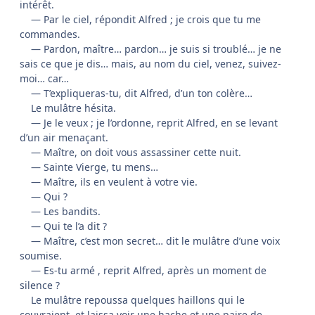
intérêt.
— Par le ciel, répondit Alfred ; je crois que tu me
commandes.
— Pardon, maître… pardon… je suis si troublé… je ne
sais ce que je dis… mais, au nom du ciel, venez, suivez-
moi… car…
— T’expliqueras-tu, dit Alfred, d’un ton colère…
Le mulâtre hésita.
— Je le veux ; je l’ordonne, reprit Alfred, en se levant
d’un air menaçant.
— Maître, on doit vous assassiner cette nuit.
— Sainte Vierge, tu mens…
— Maître, ils en veulent à votre vie.
— Qui ?
— Les bandits.
— Qui te l’a dit ?
— Maître, c’est mon secret… dit le mulâtre d’une voix
soumise.
— Es-tu armé , reprit Alfred, après un moment de
silence ?
Le mulâtre repoussa quelques haillons qui le
couvraient, et laissa voir une hache et une paire de