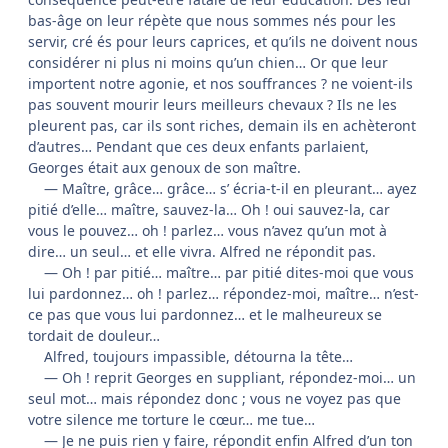
bas-âge on leur répète que nous sommes nés pour les
servir, cré és pour leurs caprices, et qu’ils ne doivent nous
considérer ni plus ni moins qu’un chien… Or que leur
importent notre agonie, et nos souffrances ? ne voient-ils
pas souvent mourir leurs meilleurs chevaux ? Ils ne les
pleurent pas, car ils sont riches, demain ils en achèteront
d’autres… Pendant que ces deux enfants parlaient,
Georges était aux genoux de son maître.
— Maître, grâce… grâce… s’ écria-t-il en pleurant… ayez
pitié d’elle… maître, sauvez-la… Oh ! oui sauvez-la, car
vous le pouvez… oh ! parlez… vous n’avez qu’un mot à
dire… un seul… et elle vivra. Alfred ne répondit pas.
— Oh ! par pitié… maître… par pitié dites-moi que vous
lui pardonnez… oh ! parlez… répondez-moi, maître… n’est-
ce pas que vous lui pardonnez… et le malheureux se
tordait de douleur…
Alfred, toujours impassible, détourna la tête…
— Oh ! reprit Georges en suppliant, répondez-moi… un
seul mot… mais répondez donc ; vous ne voyez pas que
votre silence me torture le cœur… me tue…
— Je ne puis rien y faire, répondit enfin Alfred d’un ton