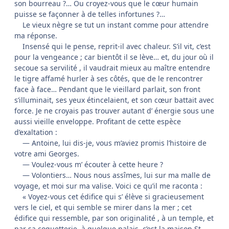
son bourreau ?… Ou croyez-vous que le cœur humain
puisse se façonner à de telles infortunes ?…
Le vieux nègre se tut un instant comme pour attendre
ma réponse.
Insensé qui le pense, reprit-il avec chaleur. S’il vit, c’est
pour la vengeance ; car bientôt il se lève… et, du jour où il
secoue sa servilité , il vaudrait mieux au maître entendre
le tigre affamé hurler à ses côtés, que de le rencontrer
face à face… Pendant que le vieillard parlait, son front
s’illuminait, ses yeux étincelaient, et son cœur battait avec
force. Je ne croyais pas trouver autant d’ énergie sous une
aussi vieille enveloppe. Profitant de cette espèce
d’exaltation :
— Antoine, lui dis-je, vous m’aviez promis l’histoire de
votre ami Georges.
— Voulez-vous m’ écouter à cette heure ?
— Volontiers… Nous nous assîmes, lui sur ma malle de
voyage, et moi sur ma valise. Voici ce qu’il me raconta :
« Voyez-vous cet édifice qui s’ élève si gracieusement
vers le ciel, et qui semble se mirer dans la mer ; cet
édifice qui ressemble, par son originalité , à un temple, et
par sa coquetterie, à quelque palais, c’est la maison St-