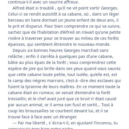
continua-t-il avec un sourire affreux.
Alfred était si troublé , qu’il ne vit point sortir Georges.
Celui-ci se rendit aussitôt à sa cabane, où , dans un léger
berceau en liane dormait un jeune enfant de deux ans, il
le prit et disparut. Pour bien comprendre ce qui va suivre,
sachez que de l’habitation d’Alfred on n’avait qu’une petite
rivière à traverser pour se trouver au milieu de ces forêts
épaisses, qui semblent étreindre le nouveau-monde.
Depuis six bonnes heures Georges marchait sans
relâche ; enfin il s’arrêta à quelques pas d’une cabane,
bâtie au plus épais de la forêt ; vous comprendrez cette
espèce de joie qui brille dans ses yeux quand vous saurez
que cette cabane toute petite, tout isolée, qu’elle est, est
le camp des nègres marrons, c’est-à -dire des esclaves qui
fuient la tyrannie de leurs maîtres. En ce moment toute la
cabane était en rumeur, on venait d’entendre la forêt
tressaillir, et le chef avait juré que ce bruit n’ était causé
par aucun animal, or il arma son fusil et sortit… Tout à
coup les broussailles se courbent devant lui, et il se
trouve face à face avec un étranger.
— Par ma liberté , s’ écria-t-il, en ajustant l’inconnu, tu
connaissais trop bien notre niche.