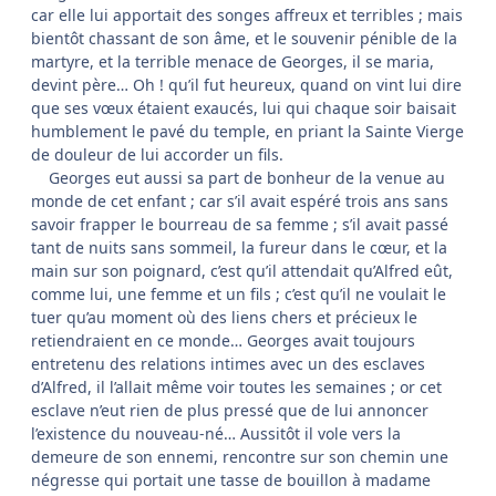
car elle lui apportait des songes affreux et terribles ; mais
bientôt chassant de son âme, et le souvenir pénible de la
martyre, et la terrible menace de Georges, il se maria,
devint père… Oh ! qu’il fut heureux, quand on vint lui dire
que ses vœux étaient exaucés, lui qui chaque soir baisait
humblement le pavé du temple, en priant la Sainte Vierge
de douleur de lui accorder un fils.
Georges eut aussi sa part de bonheur de la venue au
monde de cet enfant ; car s’il avait espéré trois ans sans
savoir frapper le bourreau de sa femme ; s’il avait passé
tant de nuits sans sommeil, la fureur dans le cœur, et la
main sur son poignard, c’est qu’il attendait qu’Alfred eût,
comme lui, une femme et un fils ; c’est qu’il ne voulait le
tuer qu’au moment où des liens chers et précieux le
retiendraient en ce monde… Georges avait toujours
entretenu des relations intimes avec un des esclaves
d’Alfred, il l’allait même voir toutes les semaines ; or cet
esclave n’eut rien de plus pressé que de lui annoncer
l’existence du nouveau-né… Aussitôt il vole vers la
demeure de son ennemi, rencontre sur son chemin une
négresse qui portait une tasse de bouillon à madame