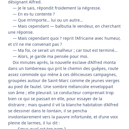
désignant Alfred.
— Je le sais, répondit froidement la négresse.
— En es-tu contente ?
— Que m’importe… lui ou un autre…
— Mais cependant — balbutia le vendeur, en cherchant
une réponse.
— Mais cependant quoi ? reprit l’Africaine avec humeur,
et s’il ne me convenait pas ?
— Ma foi, ce serait un malheur ; car tout est terminé…
— Alors, je garde ma pensée pour moi.
Dix minutes après, la nouvelle esclave d’Alfred monta
dans un tombereau qui prit le chemin des guêpes, route
assez commode qui mène à ces délicieuses campagnes,
groupées autour de Saint-Marc comme de jeunes vierges
au pied de l’autel. Une sombre mélancolie enveloppait
son âme ; elle pleurait. Le conducteur comprenait trop
bien ce qui se passait en elle, pour essayer de la
distraire ; mais quand il vit la blanche habitation d’Alfred
se dessiner dans le lointain, il se pencha
involontairement vers la pauvre infortunée, et d’une voix
pleine de larmes, il lui dit :
— Sœur, quel est ton nom ?