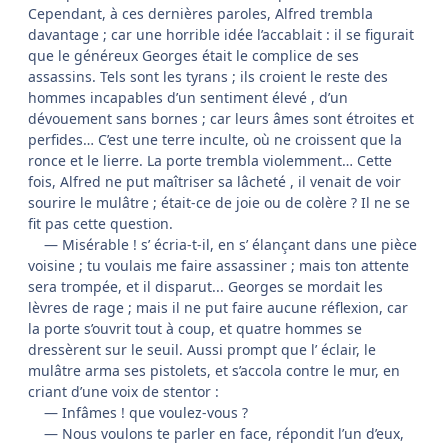
Cependant, à ces dernières paroles, Alfred trembla
davantage ; car une horrible idée l’accablait : il se figurait
que le généreux Georges était le complice de ses
assassins. Tels sont les tyrans ; ils croient le reste des
hommes incapables d’un sentiment élevé , d’un
dévouement sans bornes ; car leurs âmes sont étroites et
perfides… C’est une terre inculte, où ne croissent que la
ronce et le lierre. La porte trembla violemment… Cette
fois, Alfred ne put maîtriser sa lâcheté , il venait de voir
sourire le mulâtre ; était-ce de joie ou de colère ? Il ne se
fit pas cette question.
— Misérable ! s’ écria-t-il, en s’ élançant dans une pièce
voisine ; tu voulais me faire assassiner ; mais ton attente
sera trompée, et il disparut... Georges se mordait les
lèvres de rage ; mais il ne put faire aucune réflexion, car
la porte s’ouvrit tout à coup, et quatre hommes se
dressèrent sur le seuil. Aussi prompt que l’ éclair, le
mulâtre arma ses pistolets, et s’accola contre le mur, en
criant d’une voix de stentor :
— Infâmes ! que voulez-vous ?
— Nous voulons te parler en face, répondit l’un d’eux,