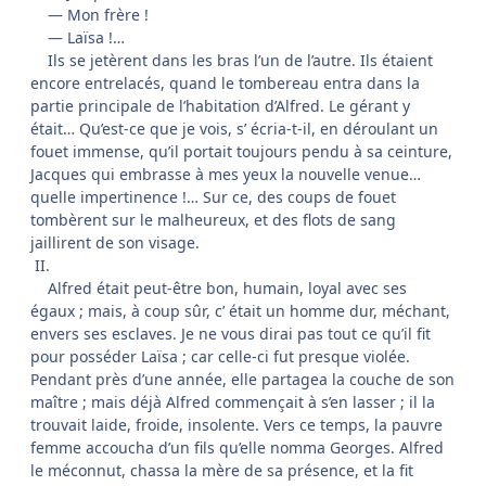
— Mon frère !
— Laïsa !…
Ils se jetèrent dans les bras l’un de l’autre. Ils étaient
encore entrelacés, quand le tombereau entra dans la
partie principale de l’habitation d’Alfred. Le gérant y
était… Qu’est-ce que je vois, s’ écria-t-il, en déroulant un
fouet immense, qu’il portait toujours pendu à sa ceinture,
Jacques qui embrasse à mes yeux la nouvelle venue…
quelle impertinence !… Sur ce, des coups de fouet
tombèrent sur le malheureux, et des flots de sang
jaillirent de son visage.
II.
Alfred était peut-être bon, humain, loyal avec ses
égaux ; mais, à coup sûr, c’ était un homme dur, méchant,
envers ses esclaves. Je ne vous dirai pas tout ce qu’il fit
pour posséder Laïsa ; car celle-ci fut presque violée.
Pendant près d’une année, elle partagea la couche de son
maître ; mais déjà Alfred commençait à s’en lasser ; il la
trouvait laide, froide, insolente. Vers ce temps, la pauvre
femme accoucha d’un fils qu’elle nomma Georges. Alfred
le méconnut, chassa la mère de sa présence, et la fit