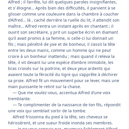
Alfred ; il l’arrête, lui dit quelques paroles insignifiantes,
et s’ éloigne… Après bien des difficultés, il parvient à se
glisser comme une couleuvre dans la chambre à coucher
d’Alfred… là , caché derrière la ruelle du lit, il attendit son
maître… Alfred rentra un instant après en chantant ; il
ouvrit son secrétaire, y prit un superbe écrin en diamant
qu’il avait promis à sa femme, si celle-ci lui donnait un
fils ; mais pénétré de joie et de bonheur, il s’assit la tête
entre les deux mains, comme un homme qui ne peut
croire à un bonheur inattendu ; mais quand il releva la
tête, il vit devant lui une espèce d’ombre immobile, les
bras croisés sur la poitrine, et deux yeux ardents qui
avaient toute la férocité du tigre qui s’apprête à déchirer
sa proie. Alfred fit un mouvement pour se lever, mais une
main puissante le retint sur la chaise.
— Que me voulez-vous, accentua Alfred d’une voix
tremblante.
— Te complimenter de la naissance de ton fils, répondit
une voix qui semblait sortir de la tombe.
Alfred frissonna du pied à la tête, ses cheveux se
hérissèrent, et une sueur froide inonda ses membres.
— Je ne vous connais pas, murmura faiblement Alfred…