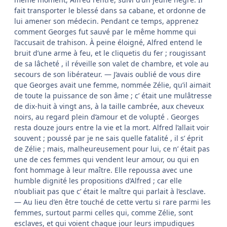
fait transporter le blessé dans sa cabane, et ordonne de
lui amener son médecin. Pendant ce temps, apprenez
comment Georges fut sauvé par le même homme qui
l’accusait de trahison. À peine éloigné, Alfred entend le
bruit d’une arme à feu, et le cliquetis du fer ; rougissant
de sa lâcheté , il réveille son valet de chambre, et vole au
secours de son libérateur. — J’avais oublié de vous dire
que Georges avait une femme, nommée Zélie, qu’il aimait
de toute la puissance de son âme ; c’ était une mulâtresse
de dix-huit à vingt ans, à la taille cambrée, aux cheveux
noirs, au regard plein d’amour et de volupté . Georges
resta douze jours entre la vie et la mort. Alfred l’allait voir
souvent ; poussé par je ne sais quelle fatalité , il s’ éprit
de Zélie ; mais, malheureusement pour lui, ce n’ était pas
une de ces femmes qui vendent leur amour, ou qui en
font hommage à leur maître. Elle repoussa avec une
humble dignité les propositions d’Alfred ; car elle
n’oubliait pas que c’ était le maître qui parlait à l’esclave.
— Au lieu d’en être touché de cette vertu si rare parmi les
femmes, surtout parmi celles qui, comme Zélie, sont
esclaves, et qui voient chaque jour leurs impudiques