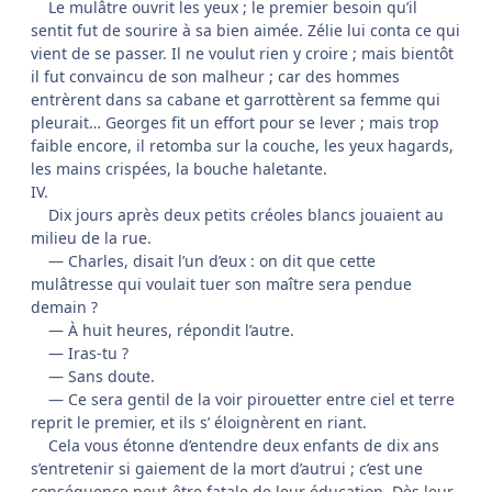
Le mulâtre ouvrit les yeux ; le premier besoin qu’il
sentit fut de sourire à sa bien aimée. Zélie lui conta ce qui
vient de se passer. Il ne voulut rien y croire ; mais bientôt
il fut convaincu de son malheur ; car des hommes
entrèrent dans sa cabane et garrottèrent sa femme qui
pleurait… Georges fit un effort pour se lever ; mais trop
faible encore, il retomba sur la couche, les yeux hagards,
les mains crispées, la bouche haletante.
IV.
Dix jours après deux petits créoles blancs jouaient au
milieu de la rue.
— Charles, disait l’un d’eux : on dit que cette
mulâtresse qui voulait tuer son maître sera pendue
demain ?
— À huit heures, répondit l’autre.
— Iras-tu ?
— Sans doute.
— Ce sera gentil de la voir pirouetter entre ciel et terre
reprit le premier, et ils s’ éloignèrent en riant.
Cela vous étonne d’entendre deux enfants de dix ans
s’entretenir si gaiement de la mort d’autrui ; c’est une
conséquence peut-être fatale de leur éducation. Dès leur