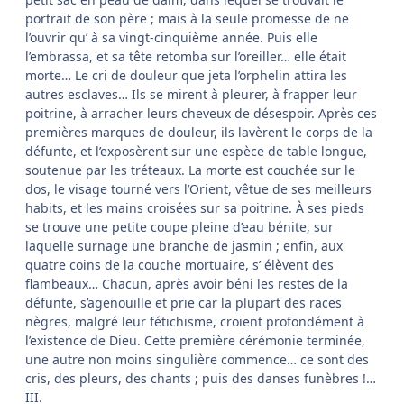
portrait de son père ; mais à la seule promesse de ne
l’ouvrir qu’ à sa vingt-cinquième année. Puis elle
l’embrassa, et sa tête retomba sur l’oreiller… elle était
morte… Le cri de douleur que jeta l’orphelin attira les
autres esclaves… Ils se mirent à pleurer, à frapper leur
poitrine, à arracher leurs cheveux de désespoir. Après ces
premières marques de douleur, ils lavèrent le corps de la
défunte, et l’exposèrent sur une espèce de table longue,
soutenue par les tréteaux. La morte est couchée sur le
dos, le visage tourné vers l’Orient, vêtue de ses meilleurs
habits, et les mains croisées sur sa poitrine. À ses pieds
se trouve une petite coupe pleine d’eau bénite, sur
laquelle surnage une branche de jasmin ; enfin, aux
quatre coins de la couche mortuaire, s’ élèvent des
flambeaux… Chacun, après avoir béni les restes de la
défunte, s’agenouille et prie car la plupart des races
nègres, malgré leur fétichisme, croient profondément à
l’existence de Dieu. Cette première cérémonie terminée,
une autre non moins singulière commence… ce sont des
cris, des pleurs, des chants ; puis des danses funèbres !…
III.