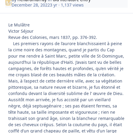
December 28, 2022
3 yr
· 1,137 views
Le Mulâtre
Victor Séjour
Revue des Colonies, mars 1837, pp. 376-392.
Les premiers rayons de l’aurore blanchissaient à peine
la cime noire des montagnes, quand je partis du Cap
pour me rendre à Saint Marc, petite ville de St-Domingue,
aujourd’hui la république d’Haïti. J’avais tant vu de belles
campagnes, de forêts hautes et profondes, qu’en vérité je
me croyais blasé de ces beautés mâles de la création.
Mais, à l’aspect de cette dernière ville, avec sa végétation
pittoresque, sa nature neuve et bizarre, je fus étonné et
confondu devant la diversité sublime de l’ œuvre de Dieu.
Aussitôt mon arrivée, je fus accosté par un vieillard
nègre, déjà septuagénaire ; ses pas étaient fermes, sa
tête haute, sa taille imposante et vigoureuse ; rien ne
trahissait son grand âge, sinon la blancheur remarquable
de ses cheveux crépus. Selon la coutume du pays, il était
coiffé d’un grand chapeau de paille, et vêtu d’un large