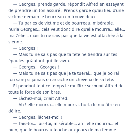
— Georges, prends garde, répondit Alfred en essayant
de prendre un ton assuré . Prends garde qu’au lieu d’une
victime demain le bourreau en trouve deux.
— Tu parles de victime et de bourreau, misérable,
hurla Georges… cela veut donc dire qu’elle mourra… elle…
ma Zélie… mais tu ne sais pas que ta vie est attachée à la
sienne.
— Georges !
— Mais tu ne sais pas que ta tête ne tiendra sur tes
épaules qu’autant qu’elle vivra.
— Georges… Georges !
— Mais tu ne sais pas que je te tuerai… que je boirai
ton sang si jamais on arrache un cheveux de sa tête.
Et pendant tout ce temps le mulâtre secouait Alfred de
toute la force de son bras.
— Lâchez-moi, criait Alfred.
— Ah ! elle mourra… elle mourra, hurla le mulâtre en
délire.
— Georges, lâchez-moi !
— Tais-toi… tais-toi, misérable… ah ! elle mourra… eh
bien, que le bourreau touche aux jours de ma femme…