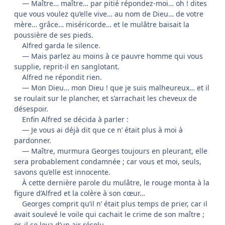
— Maître… maître… par pitié répondez-moi… oh ! dites
que vous voulez qu’elle vive… au nom de Dieu… de votre
mère… grâce… miséricorde… et le mulâtre baisait la
poussière de ses pieds.
Alfred garda le silence.
— Mais parlez au moins à ce pauvre homme qui vous
supplie, reprit-il en sanglotant.
Alfred ne répondit rien.
— Mon Dieu… mon Dieu ! que je suis malheureux… et il
se roulait sur le plancher, et s’arrachait les cheveux de
désespoir.
Enfin Alfred se décida à parler :
— Je vous ai déjà dit que ce n’ était plus à moi à
pardonner.
— Maître, murmura Georges toujours en pleurant, elle
sera probablement condamnée ; car vous et moi, seuls,
savons qu’elle est innocente.
À cette dernière parole du mulâtre, le rouge monta à la
figure d’Alfred et la colère à son cœur…
Georges comprit qu’il n’ était plus temps de prier, car il
avait soulevé le voile qui cachait le crime de son maître ;
or, il se leva d’un air résolu.