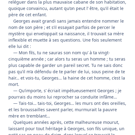
reléguer dans la plus mauvaise cabane de son habitation,
quoique convaincu, autant qu’on peut l’ être, qu’il était le
père de cet enfant.
Georges avait grandi sans jamais entendre nommer le
nom de son père ; et s’il essayait parfois de percer le
mystère qui enveloppait sa naissance, il trouvait sa mère
inflexible et muette à ses questions. Une fois seulement
elle lui dit :
— Mon fils, tu ne sauras son nom qu’ à ta vingt-
cinquième année ; car alors tu seras un homme ; tu seras
plus capable de garder un pareil secret. Tu ne sais donc
pas qu’il m’a défendu de te parler de lui, sous peine de te
haïr… et vois-tu, Georges… la haine de cet homme, c’est la
mort.
— Qu’importe, s’ écriait impétueusement Georges ; je
pourrais du moins lui reprocher sa conduite infâme…
— Tais-toi… tais-toi, Georges… les murs ont des oreilles,
et les broussailles savent parler, murmurait la pauvre
mère en tremblant…
Quelques années après, cette malheureuse mourut,
laissant pour tout héritage à Georges, son fils unique, un
petit sac en peau de daim, dans lequel se trouvait le