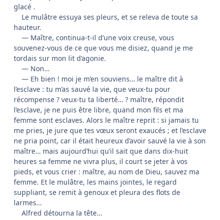
glacé .
Le mulâtre essuya ses pleurs, et se releva de toute sa
hauteur.
— Maître, continua-t-il d’une voix creuse, vous
souvenez-vous de ce que vous me disiez, quand je me
tordais sur mon lit d’agonie.
— Non…
— Eh bien ! moi je m’en souviens… le maître dit à
l’esclave : tu m’as sauvé la vie, que veux-tu pour
récompense ? veux-tu ta liberté… ? maître, répondit
l’esclave, je ne puis être libre, quand mon fils et ma
femme sont esclaves. Alors le maître reprit : si jamais tu
me pries, je jure que tes vœux seront exaucés ; et l’esclave
ne pria point, car il était heureux d’avoir sauvé la vie à son
maître… mais aujourd’hui qu’il sait que dans dix-huit
heures sa femme ne vivra plus, il court se jeter à vos
pieds, et vous crier : maître, au nom de Dieu, sauvez ma
femme. Et le mulâtre, les mains jointes, le regard
suppliant, se remit à genoux et pleura des flots de
larmes…
Alfred détourna la tête…