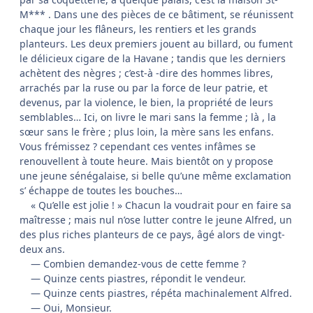
M*** . Dans une des pièces de ce bâtiment, se réunissent
chaque jour les flâneurs, les rentiers et les grands
planteurs. Les deux premiers jouent au billard, ou fument
le délicieux cigare de la Havane ; tandis que les derniers
achètent des nègres ; c’est-à -dire des hommes libres,
arrachés par la ruse ou par la force de leur patrie, et
devenus, par la violence, le bien, la propriété de leurs
semblables… Ici, on livre le mari sans la femme ; là , la
sœur sans le frère ; plus loin, la mère sans les enfans.
Vous frémissez ? cependant ces ventes infâmes se
renouvellent à toute heure. Mais bientôt on y propose
une jeune sénégalaise, si belle qu’une même exclamation
s’ échappe de toutes les bouches…
« Qu’elle est jolie ! » Chacun la voudrait pour en faire sa
maîtresse ; mais nul n’ose lutter contre le jeune Alfred, un
des plus riches planteurs de ce pays, âgé alors de vingt-
deux ans.
— Combien demandez-vous de cette femme ?
— Quinze cents piastres, répondit le vendeur.
— Quinze cents piastres, répéta machinalement Alfred.
— Oui, Monsieur.