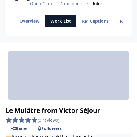
Open Club
4 members
Rules
Overview
Work List
RM Captions
Recent
Le Mulâtre from Victor Séjour
(0 reviews)
Share
Followers
By
richardmurray
in
old literature entry