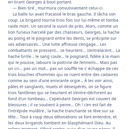
en tirant Georges à bout portant.
— Bien tiré , murmura convulsivement celui-ci.
La balle lui avait fracassé le bras gauche. Il lâcha son
coup. Le brigand tourna trois fois sur lui-même et tomba
raide mort. Un second le suivit de près. Alors, comme un
lion furieux harcelé par des chasseurs, Georges, la hache
au poing et le poignard entre les dents, se précipite sur
ses adversaires… Une lutte affreuse s’engage… Les
combattants se pressent… se heurtent… s’entrelacent… La
hache brille… le sang coule… le poignard, fidèle à la main
qui le pousse, laboure la poitrine de l’ennemi… Mais pas
un cri… pas un mot… pas un souffle ne s’ échappe de ces
trois bouches d’hommes qui se ruent entre des cadavres
comme au sein d’une enivrante orgie… À les voir ainsi,
pâles et sanglants, muets et désespérés, on se figure
trois fantômes qui se heurtent et s’entre-déchirent au
fond d’un tombeau… Cependant Georges est couvert de
blessures ; il se soutient à peine… Oh ! c’en est fait de
l’intrépide mulâtre ; la hache tranchante se lève sur sa
tête… Tout à coup deux détonations se font entendre, et
les deux brigands tombent en blasphémant Dieu. Au
même moment, Alfred rentre, suivi d’un jeune nègre. Il